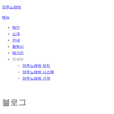
콘
양주노래방
텐
메뉴
츠
로
메인
바
소개
로
안내
가
협력사
기
매거진
자세히
양주노래방 위치
양주노래방 시스템
양주노래방 가격
블로그