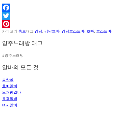
Facebook
Twitter
카테고리
홍보
태그
강남
,
강남호빠
,
강남호스트바
,
호빠
,
호스트바
Pinterest
양주노래방 태그
#양주노래방
알바의 모든 것
룸싸롱
호빠알바
노래방알바
유흥알바
여자알바