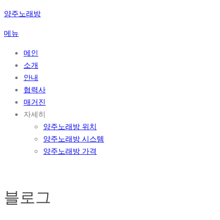
콘
양주노래방
텐
메뉴
츠
로
메인
바
소개
로
안내
가
협력사
기
매거진
자세히
양주노래방 위치
양주노래방 시스템
양주노래방 가격
블로그