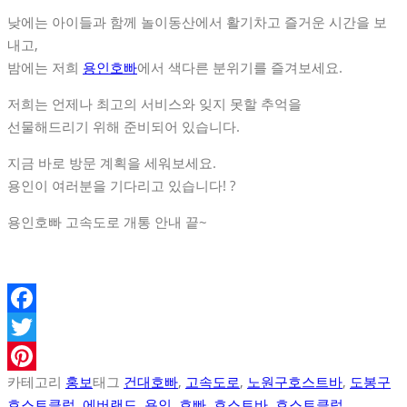
낮에는 아이들과 함께 놀이동산에서 활기차고 즐거운 시간을 보
내고,
밤에는 저희
용인호빠
에서 색다른 분위기를 즐겨보세요.
저희는 언제나 최고의 서비스와 잊지 못할 추억을
선물해드리기 위해 준비되어 있습니다.
지금 바로 방문 계획을 세워보세요.
용인이 여러분을 기다리고 있습니다! ?
용인호빠 고속도로 개통 안내 끝~
Facebook
Twitter
카테고리
홍보
태그
건대호빠
,
고속도로
,
노원구호스트바
,
도봉구
Pinterest
호스트클럽
,
에버랜드
,
용인
,
호빠
,
호스트바
,
호스트클럽