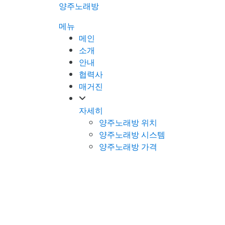
콘
양주노래방
텐
메뉴
츠
메인
로
소개
바
안내
로
협력사
가
매거진
기
자세히
양주노래방 위치
양주노래방 시스템
양주노래방 가격